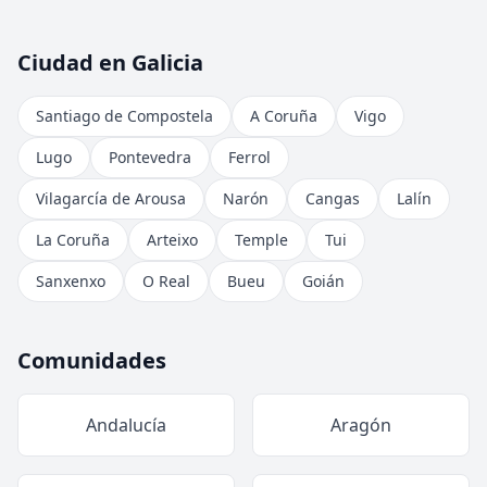
Ciudad en Galicia
Santiago de Compostela
A Coruña
Vigo
Lugo
Pontevedra
Ferrol
Vilagarcía de Arousa
Narón
Cangas
Lalín
La Coruña
Arteixo
Temple
Tui
Sanxenxo
O Real
Bueu
Goián
Comunidades
Andalucía
Aragón